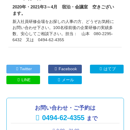
2020年・2021年3～4月 宿泊・会議室 空きござい
ます。
新入社員研修会場をお探しの人事の方、どうぞお気軽に
お問い合わせ下さい。100名様前後の企業研修の実績多
数、安心してご相談下さい。担当： 山本 080-2295-
6432 又は 0494-62-4355
コ
ペ
ン
ー
テ
ジ
Twitter
Facebook
はてブ
ン
の
ツ
先
LINE
メール
本
頭
文
へ
の
戻
先
る
お問い合わせ・ご予約は
頭
へ
0494-62-4355
まで
戻
る