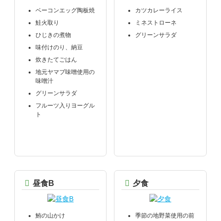
ベーコンエッグ陶板焼
カツカレーライス
鮭火取り
ミネストローネ
ひじきの煮物
グリーンサラダ
味付けのり、納豆
炊きたてごはん
地元ヤマブ味噌使用の
味噌汁
グリーンサラダ
フルーツ入りヨーグル
ト
昼食B
夕食
鮪の山かけ
季節
の
地野菜使用
の
前