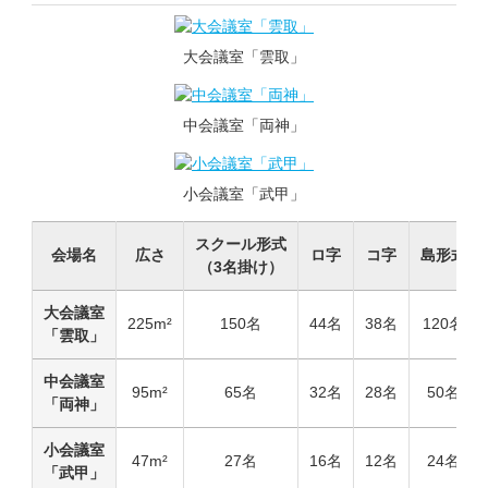
大会議室「雲取」
中会議室「両神」
小会議室「武甲」
スクール形式
会場名
広さ
ロ字
コ字
島形式
（3名掛け）
大会議室
225m²
150名
44名
38名
120名
「雲取」
中会議室
95m²
65名
32名
28名
50名
「両神」
小会議室
47m²
27名
16名
12名
24名
「武甲」