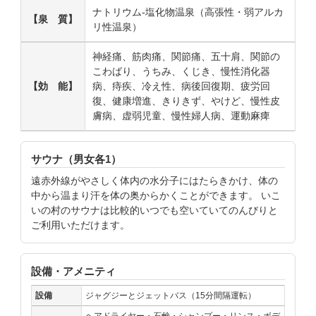
ナトリウム-塩化物温泉（高張性・弱アルカ
【泉 質】
リ性温泉）
神経痛、筋肉痛、関節痛、五十肩、関節の
こわばり、うちみ、くじき、慢性消化器
【効 能】
病、痔疾、冷え性、病後回復期、疲労回
復、健康増進、きりきず、やけど、慢性皮
膚病、虚弱児童、慢性婦人病、運動麻痺
サウナ（男女各1）
遠赤外線がやさしく体内の水分子にはたらきかけ、体の
中から温まり汗を体の奥からかくことができます。 いこ
いの村のサウナは比較的いつでも空いていてのんびりと
ご利用いただけます。
設備・アメニティ
設備
ジャグジーとジェットバス（15分間隔運転）