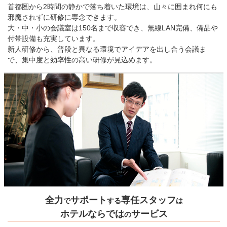
首都圏から2時間の静かで落ち着いた環境は、山々に囲まれ何にも
邪魔されずに研修に専念できます。
大・中・小の会議室は150名まで収容でき、無線LAN完備、備品や
付帯設備も充実しています。
新人研修から、普段と異なる環境でアイデアを出し合う会議ま
で、集中度と効率性の高い研修が見込めます。
全力
サポート
専任スタッフ
で
する
は
ホテルならでは
サービス
の