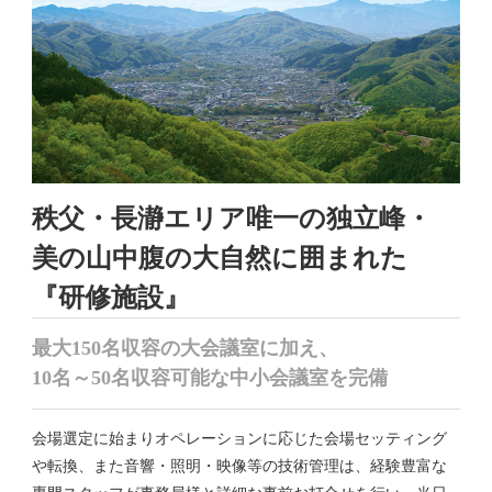
秩父・長瀞エリア
唯一の
独立峰・
美の山中腹の
大自然に囲まれた
『研修施設』
最大150名収容の大会議室に加え、
10名～50名収容可能な中小会議室を完備
会場選定に始まりオペレーションに応じた会場セッティング
や転換、また音響・照明・映像等の技術管理は、経験豊富な