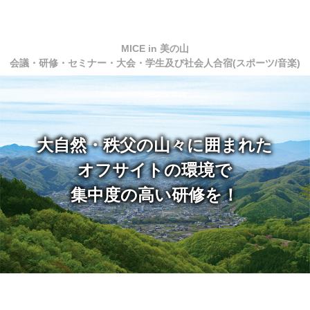
コ
ン
テ
MICE in 美の山 |
MICE in 美の山
ン
会議・研修・セミナー・大会・学生及び社会人合宿
(スポーツ/音楽)
ツ
いこいの村ヘリテ
本
文
イジ美の山
へ
ス
キ
大自然・秩父の山々に囲まれた
ッ
プ
オフサイトの環境で
集中度の高い研修を！