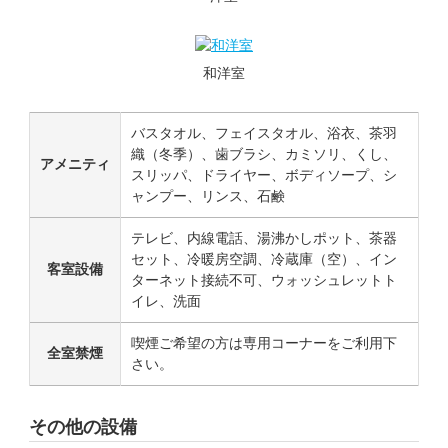
和洋室
バスタオル、フェイスタオル、浴衣、茶羽
織（冬季）、歯ブラシ、カミソリ、くし、
アメニティ
スリッパ、ドライヤー、ボディソープ、シ
ャンプー、リンス、石鹸
テレビ、内線電話、湯沸かしポット、茶器
セット、冷暖房空調、冷蔵庫（空）、イン
客室設備
ターネット接続不可、ウォッシュレットト
イレ、洗面
喫煙ご希望の方は専用コーナーをご利用下
全室禁煙
さい。
その他の設備