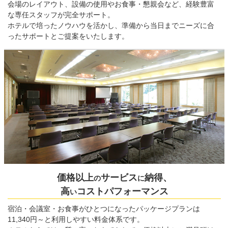
会場のレイアウト、設備の使用やお食事・懇親会など、経験豊富
な専任スタッフが完全サポート。
ホテルで培ったノウハウを活かし、準備から当日までニーズに合
ったサポートとご提案をいたします。
価格以上
サービス
納得、
の
に
高
コストパフォーマンス
い
宿泊・会議室・お食事がひとつになったパッケージプランは
11,340円～と利用しやすい料金体系です。