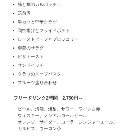
鮪と鯛のカルパッチョ
筑前煮
串カツと中華クラゲ
鶏空揚げとフライドポテト
ローストビーフとブロッコリー
季節のサラダ
ピザトースト
サンドイッチ
タラコのスープパスタ
フルーツ盛り合わせ
フリードリンク2時間 2,750円～
ビール、
清酒、
焼酎、
サワー、
ワイン白赤、
ウィスキー、
ノンアルコールビール
オレンジ、
サイダー、
コーラ、
ジンジャーエール、
カルピス、
ウーロン茶