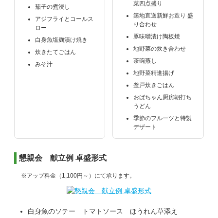
菜四点盛り
茄子の煮浸し
築地直送新鮮お造り 盛
アジフライとコールス
り合わせ
ロー
豚味噌漬け陶板焼
白身魚塩麹漬け焼き
地野菜の炊き合わせ
炊きたてごはん
茶碗蒸し
みそ汁
地野菜精進揚げ
釜戸炊きごはん
おばちゃん厨房朝打ち
うどん
季節のフルーツと特製
デザート
懇親会 献立例 卓盛形式
※アップ料金（1,100円～）にて承ります。
白身魚のソテー
トマトソース
ほうれん草添え