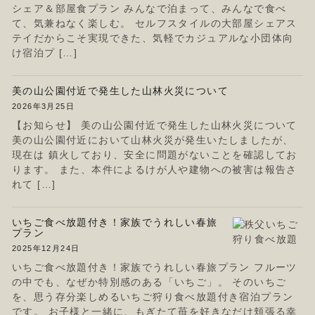
シェア＆部屋食プラン みんなで泊まって、みんなで食べ
て、気兼ねなく楽しむ。 セルフスタイルの大部屋シェアス
テイだからこそ実現できた、気軽でカジュアルな小団体向
け宿泊プ […]
美の山公園付近で発生した山林火災について
2026年3月25日
【お知らせ】 美の山公園付近で発生した山林火災について
美の山公園付近において山林火災が発生いたしましたが、
現在は 鎮火しており、安全に問題がないことを確認してお
ります。 また、本件によるけが人や建物への被害は報告さ
れて […]
いちご食べ放題付き！家族でうれしい春旅
プラン
2025年12月24日
いちご食べ放題付き！家族でうれしい春旅プラン フルーツ
の中でも、なぜか特別感のある「いちご」。 そのいちご
を、思う存分楽しめるいちご狩り食べ放題付き宿泊プラン
です。 お子様と一緒に、もぎたて苺を好きなだけ頬張る幸