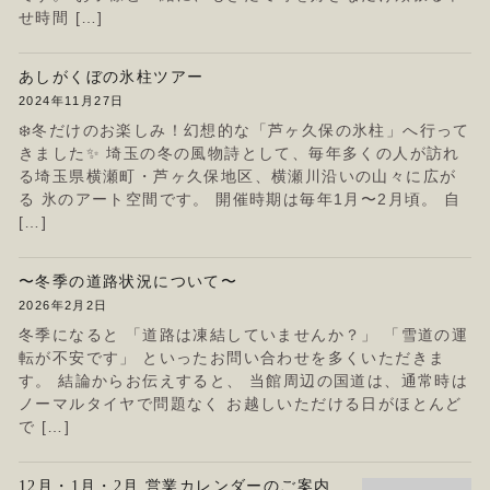
せ時間 […]
あしがくぼの氷柱ツアー
2024年11月27日
❄️冬だけのお楽しみ！幻想的な「芦ヶ久保の氷柱」へ行って
きました✨ 埼玉の冬の風物詩として、毎年多くの人が訪れ
る埼玉県横瀬町・芦ヶ久保地区、横瀬川沿いの山々に広が
る 氷のアート空間です。 開催時期は毎年1月〜2月頃。 自
[…]
〜冬季の道路状況について〜
2026年2月2日
冬季になると 「道路は凍結していませんか？」 「雪道の運
転が不安です」 といったお問い合わせを多くいただきま
す。 結論からお伝えすると、 当館周辺の国道は、通常時は
ノーマルタイヤで問題なく お越しいただける日がほとんど
で […]
12月・1月・2月 営業カレンダーのご案内