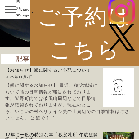
ご予約は
Lang
uage
お知らせ
こちら
記事一覧
【お知らせ】熊に関するご心配について
2025年11月7日
【熊に関するお知らせ】 最近、秩父地域に
おいて熊の目撃情報が報告されておりま
す。皆野町内では破風山周辺などで目撃情
報が確認されておりますが、現在のとこ
ろ、いこいの村ヘリテイジ美の山周辺での目撃情報はござ
いません。 当館で […]
12年に一度の特別な年「秩父札所 午歳総開