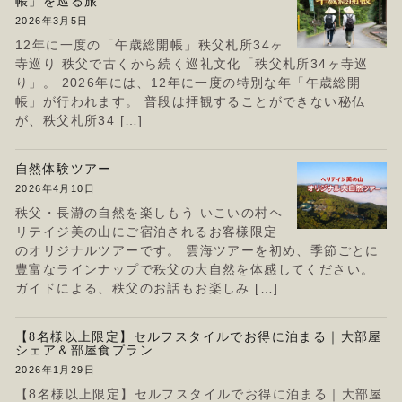
帳」を巡る旅
2026年3月5日
12年に一度の「午歳総開帳」秩父札所34ヶ
寺巡り 秩父で古くから続く巡礼文化「秩父札所34ヶ寺巡
り」。 2026年には、12年に一度の特別な年「午歳総開
帳」が行われます。 普段は拝観することができない秘仏
が、秩父札所34 […]
自然体験ツアー
2026年4月10日
秩父・長瀞の自然を楽しもう いこいの村ヘ
リテイジ美の山にご宿泊されるお客様限定
のオリジナルツアーです。 雲海ツアーを初め、季節ごとに
豊富なラインナップで秩父の大自然を体感してください。
ガイドによる、秩父のお話もお楽しみ […]
【8名様以上限定】セルフスタイルでお得に泊まる｜大部屋
シェア＆部屋食プラン
2026年1月29日
【8名様以上限定】セルフスタイルでお得に泊まる｜大部屋