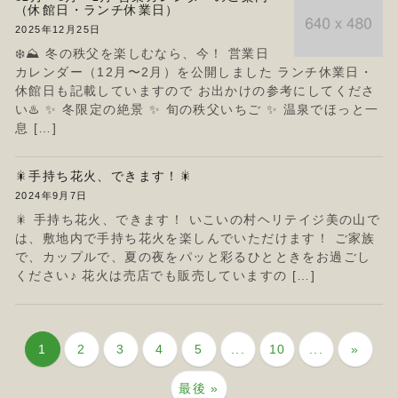
（休館日・ランチ休業日）
2025年12月25日
❄️⛰ 冬の秩父を楽しむなら、今！ 営業日
カレンダー（12月〜2月）を公開しました ランチ休業日・
休館日も記載していますので お出かけの参考にしてくださ
い♨️ ✨ 冬限定の絶景 ✨ 旬の秩父いちご ✨ 温泉でほっと一
息 […]
🎇手持ち花火、できます！🎇
2024年9月7日
🎇 手持ち花火、できます！ いこいの村ヘリテイジ美の山で
は、敷地内で手持ち花火を楽しんでいただけます！ ご家族
で、カップルで、夏の夜をパッと彩るひとときをお過ごし
ください♪ 花火は売店でも販売していますの […]
1
2
3
4
5
...
10
...
»
最後 »