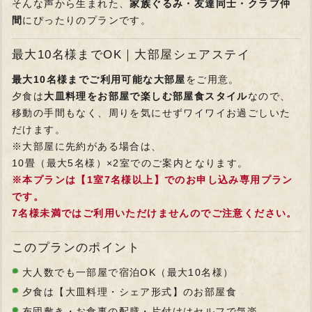
そんな声から生まれた、
家族ぐるみ・友達同士・クラブ仲
間
にぴったりのプランです。
最大10名様までOK｜大部屋シェアステイ
最大10名様までご利用可能な大部屋
をご用意。
夕食は
大皿料理をお部屋で楽しむ部屋食スタイル
なので、
移動の手間もなく、周りを気にせずワイワイお過ごしいた
だけます。
※大部屋に先約がある場合は、
10畳（最大5名様）×2室でのご案内となります。
※本プランは【1室7名様以上】でのお申し込み専用プラン
です。
7名様未満ではご利用いただけませんのでご注意ください。
このプランのポイント
大人数でも一部屋で宿泊OK（最大10名様）
夕食は【大皿料理・シェア形式】のお部屋食
布団敷き・お食事の配膳・片付けはセルフで気楽