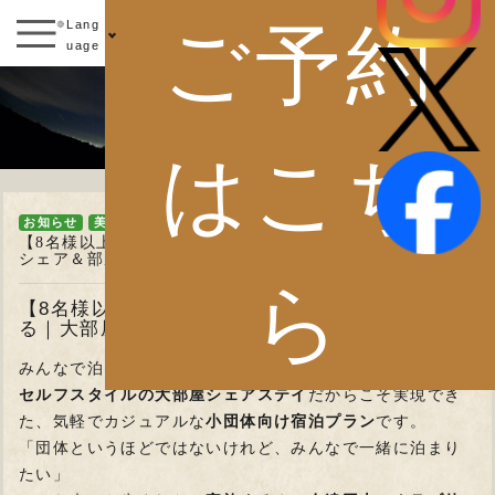
ご予約
Lang
uage
お知らせ
はこち
お知らせ
美の山ブログ
【8名様以上限定】セルフスタイルでお得に泊まる｜大部屋
シェア＆部屋食プラン
ら
【8名様以上限定】セルフスタイルでお得に泊ま
る｜大部屋シェア＆部屋食プラン
みんなで泊まって、みんなで食べて、気兼ねなく楽しむ。
セルフスタイルの大部屋シェアステイ
だからこそ実現でき
た、気軽でカジュアルな
小団体向け宿泊プラン
です。
「団体というほどではないけれど、みんなで一緒に泊まり
たい」