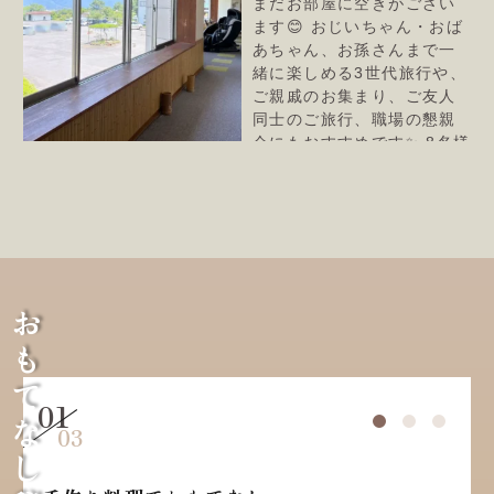
おもてなし秘話
1
3