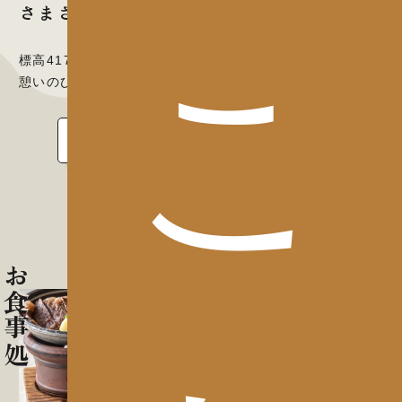
さまざまなお部屋
こ
標高417メートルから望む秩父連山。自然と戯れながら、
憩いのひとときを広大な森のリゾートで。
客室の情報を見る
お食事処