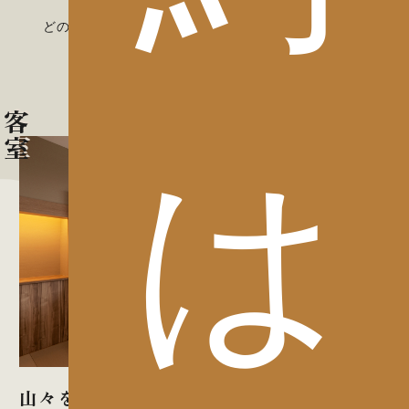
当ホテルの公式サイトからのご予約が、
どの予約サイトよりもお得な最低価格であることを
お約束します。
客室
は
山々を望める