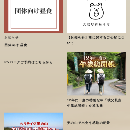
お知らせ
【お知らせ】熊に関するご心配につ
いて
団体向け 昼食
RVパークご予約はこちらから
12年に一度の特別な年「秩父札所
午歳総開帳」を巡る旅
美の山で出会う感動の絶景