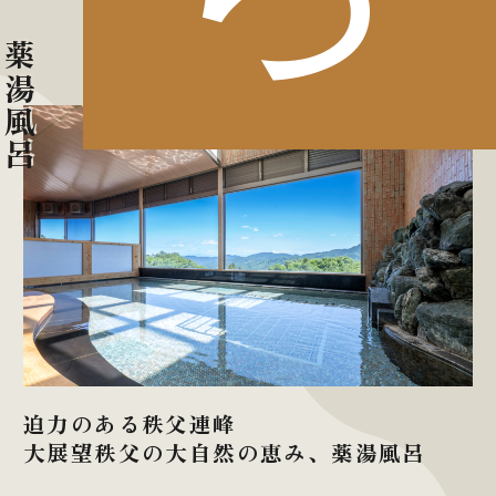
薬湯風呂
迫力のある秩父連峰
大展望秩父の大自然の恵み、薬湯風呂