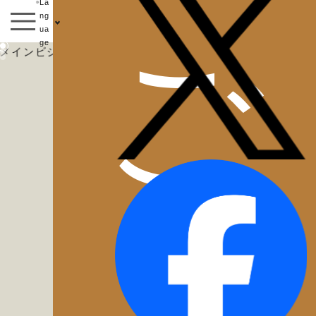
La
ng
ua
ご
ge
Check in - check out date
Number of guests per room
Rooms