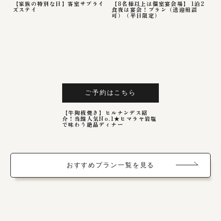
【家族の特別な日】客室サプライ
【8名様以上は個室宴会場】 1泊2
ズステイ
食夜は宴会！プラン（送迎相談
可）（平日限定）
ご予約はこちら
【牛陶板焼き】ヒルナンデス紹
介！当館人気No.1★ヒマラヤ岩塩
で味わう絶品ディナー
おすすめプラン一覧を見る