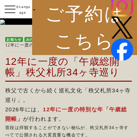
ご予約は
Langu
age
お知らせ
こちら
お知らせ
みの山通信&便り
12年に一度の特別な年「秩父札所 午歳総開帳」を巡る旅
12年に一度の「午歳総開
帳」秩父札所34ヶ寺巡り
秩父で古くから続く巡礼文化「秩父札所34ヶ寺
巡り」。
2026年には、
12年に一度の特別な年「午歳総
開帳」
が行われます。
普段は拝観することができない秘仏が、秩父札所34ヶ寺す
べてで公開される大変貴重な機会です。