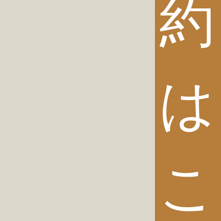
約
は
こ