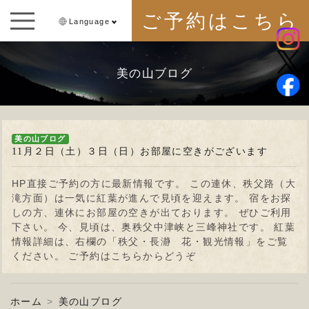
ご予約はこちら
Language
美の山ブログ
美の山ブログ
11月２日（土）３日（日）お部屋に空きがございます
HP直接ご予約の方に最新情報です。 この連休、秩父路（大
滝方面）は一気に紅葉が進んで見頃を迎えます。 宿をお探
しの方、連休にお部屋の空きが出ております。 ぜひご利用
下さい。 今、見頃は、奥秩父中津峡と三峰神社です。 紅葉
情報詳細は、右欄の「秩父・長瀞 花・観光情報」をご覧
ください。 ご予約は
こちら
からどうぞ
ホーム
美の山ブログ