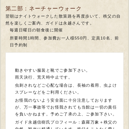
第二部：ネーチャーウォーク
翌朝はナイトウォークした散策路を再度歩いて、秩父の自
然を楽しくご案内、ガイドは永越さんです。
毎週日曜日の朝食後に開催
所要時間1時間、参加費お一人様550円、定員10名、前
日予約制
動きやすい服装と靴でご参加下さい。
雨天決行、荒天時中止です。
虫刺されなどご心配な場合は、長袖の着用、虫よけ
スプレーなどをご利用ください。
お怪我のないよう安全面に十分注意しております
が、万一事故等でお怪我されても当館は一切の責任
を負いかねます。予めご了承の上、ご参加下さい。
ガイド永越信樹氏プロフィール：森羅万象＋秩父の