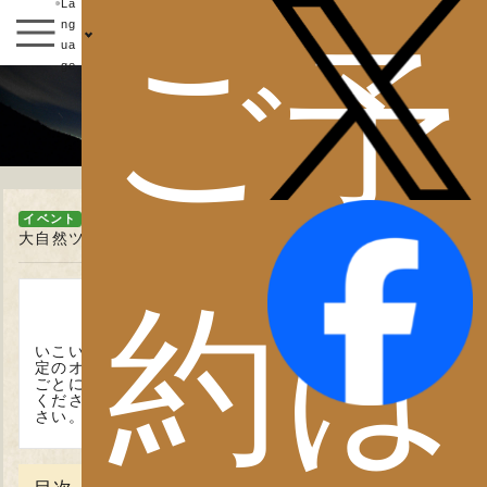
La
ng
ご予
ua
ge
イベント
イベント
大自然ツアー
約は
秩父・長瀞の自然を楽しもう
いこいの村ヘリテイジ美の山にご宿泊されるお客様限
定のオリジナルツアーです。
雲海ツアーを初め、季節
ごとに豊富なラインナップで秩父の大自然を体感して
ください。
ガイドによる、秩父のお話もお楽しみくだ
さい。