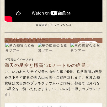
映像協力：そらからちちぶ
星の鑑賞会＆夜景ツアー（送迎＆ガイド付）
所要時間：
60分程度
※写真はイメージです
満天の星空と標高420メートルの絶景！！
いこいの村ヘリテイジ美の山から車で5分。秩父市街の夜景
を見下ろす絶景の美の山公園へご案内致します。夜景ご鑑
賞後は大自然のプラネタリウムへご招待。都会では見れな
い星空をご覧いただけます。いこいの村一押しのプランで
す！