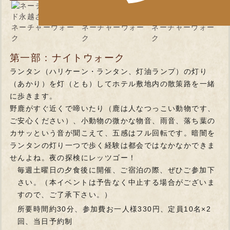
第一部：ナイトウォーク
ランタン（ハリケーン・ランタン、灯油ランプ）の灯り
（あかり）を灯（とも）してホテル敷地内の散策路を一緒
に歩きます。
野鹿がすぐ近くで啼いたり（鹿は人なつっこい動物です、
ご安心ください）、小動物の微かな物音、雨音、落ち葉の
カサッという音が聞こえて、五感はフル回転です。暗闇を
ランタンの灯り一つで歩く経験は都会ではなかなかできま
せんよね。夜の探検にレッツゴー！
毎週土曜日の夕食後に開催、ご宿泊の際、ぜひご参加下
さい。（本イベントは予告なく中止する場合がございま
すので、ご了承下さい。）
所要時間約30分、参加費お一人様330円、定員10名×2
回、当日予約制