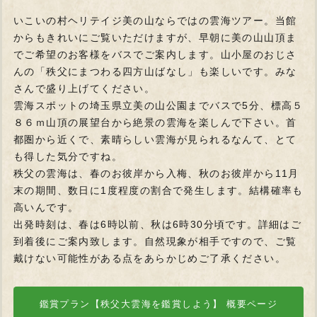
いこいの村ヘリテイジ美の山ならではの雲海ツアー。当館
からもきれいにご覧いただけますが、早朝に美の山山頂ま
でご希望のお客様をバスでご案内します。山小屋のおじさ
んの「秩父にまつわる四方山ばなし」も楽しいです。みな
さんで盛り上げてください。
雲海スポットの埼玉県立美の山公園までバスで5分、標高５
８６ｍ山頂の展望台から絶景の雲海を楽しんで下さい。首
都圏から近くで、素晴らしい雲海が見られるなんて、とて
も得した気分ですね。
秩父の雲海は、春のお彼岸から入梅、秋のお彼岸から11月
末の期間、数日に1度程度の割合で発生します。結構確率も
高いんです。
出発時刻は、春は6時以前、秋は6時30分頃です。詳細はご
到着後にご案内致します。自然現象が相手ですので、ご覧
戴けない可能性がある点をあらかじめご了承ください。
鑑賞プラン【秩父大雲海を鑑賞しよう】 概要ページ