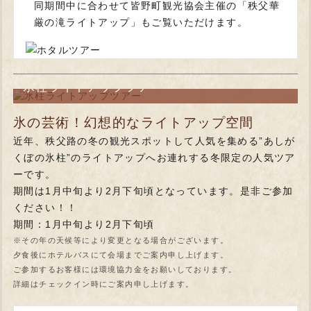
同期間中に合わせて皆野町観光協会主催の「秩父華
厳の滝ライトアップ」もご覧いただけます。
氷柱ライトアップツアー
氷の芸術！幻想的なライトアップ空間
近年、秩父路の冬の観光スポットして人気を集める”あしが
くぼの氷柱”のライトアップへお連れする冬限定の人気ツア
ーです。
期間は1月中旬より2月下旬頃となっています。是非ご参加
ください！！
期間：1月中旬より2月下旬頃
※その年の天候等により変更となる場合がございます。
夕食後にホテルバスにて会場までご案内申し上げます。
ご参加するお客様には環境協力金をお願いしております。
詳細はチェックイン時にご案内申し上げます。