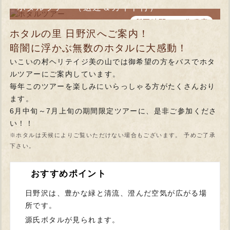
ホタルツアー（送迎＆ガイド付）
所要時間：60分程度
ホタルの里 日野沢へご案内！
暗闇に浮かぶ無数のホタルに大感動！
いこいの村ヘリテイジ美の山では御希望の方をバスでホタ
ルツアーにご案内しています。
毎年このツアーを楽しみにいらっしゃる方がたくさんおり
ます。
6月中旬～7月上旬の期間限定ツアーに、是非ご参加くださ
い！！
※ホタルは天候によりご覧いただけない場合もございます。 予めご了承
下さい。
おすすめポイント
日野沢は、豊かな緑と清流、澄んだ空気が広がる場
所です。
源氏ボタルが見られます。