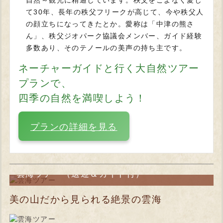
自然～観光に精通しています。秩父をこよなく愛し
て30年、長年の秩父フリークが高じて、今や秩父人
の顔立ちになってきたとか。愛称は「中津の熊さ
ん」、秩父ジオパーク協議会メンバー、ガイド経験
多数あり、そのテノールの美声の持ち主です。
ネーチャーガイドと行く大自然ツアー
プランで、
四季の自然を満喫しよう！
プランの詳細を見る
雲海ツアー（送迎＆ガイド付）
美の山だから見られる絶景の雲海