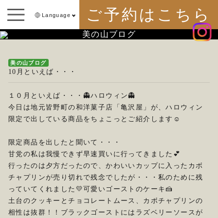
ご予約はこちら
Language
美の山ブログ
美の山ブログ
10月といえば・・・
１０月といえば・・・👻ハロウィン👻
今日は地元皆野町の和洋菓子店「亀沢屋」が、ハロウィン
限定で出している商品をちょこっとご紹介します☺
限定商品を出したと聞いて・・・
甘党の私は我慢できず早速買いに行ってきました💕
行ったのは夕方だったので、かわいいカップに入ったカボ
チャプリンが売り切れで残念でしたが・・・私のために残
っていてくれました💛可愛いゴーストのケーキ🍰
土台のクッキーとチョコレートムース、カボチャプリンの
相性は抜群！！ブラックゴーストにはラズベリーソースが