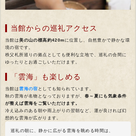
当館からの巡礼アクセス
当館は
美の山の標高約420m
に位置し、自然豊かで静かな環
境の宿です。
秩父札所巡りの拠点としても便利な立地で、巡礼の合間に
ゆったりとお過ごしいただけます。
「雲海」も楽しめる
当館は
雲海の宿
としても知られています。
秋の雲海が名物となっておりますが、
春～夏にも気象条件
が整えば雲海をご覧いただけます。
冷え込みのある朝や雨上がりの翌朝など、運が良ければ幻
想的な雲海が広がります。
巡礼の朝に、静かに広がる雲海を眺める時間は、