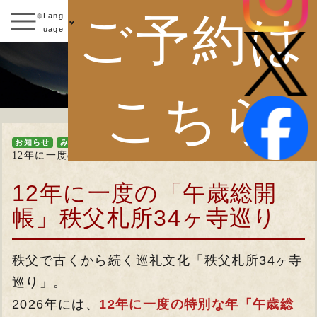
ご予約は
Lang
uage
お知らせ
こちら
お知らせ
みの山通信&便り
12年に一度の特別な年「秩父札所 午歳総開帳」を巡る旅
12年に一度の「午歳総開
帳」秩父札所34ヶ寺巡り
秩父で古くから続く巡礼文化「秩父札所34ヶ寺
巡り」。
2026年には、
12年に一度の特別な年「午歳総